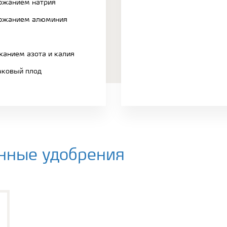
ржанием натрия
ержанием алюминия
жанием азота и калия
чковый плод
нные удобрения