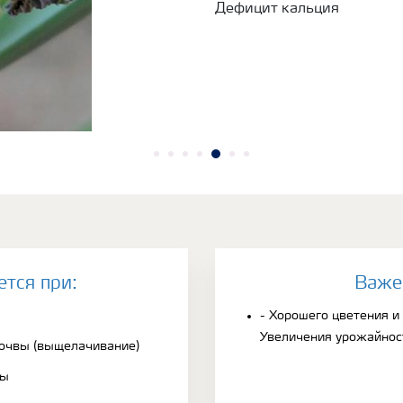
Дефицит кальция
ется при:
Bаже
- Хорошего цветения и
Увеличения урожайнос
почвы (выщелачивание)
вы