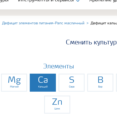
туры
Инструменты и сервисы
Хранение уд
Дефицит элементов питания-Рапс масличный
Дефицит каль
Сменить культур
Элементы
Mg
Ca
S
B
Магний
Кальций
Сера
Бор
Zn
Цинк