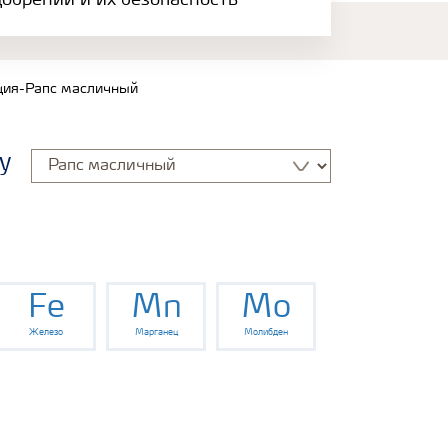
обрений и их безопасность
ция-Рапс масличный
у
Fe
Mn
Mo
Железо
Марганец
Молибден