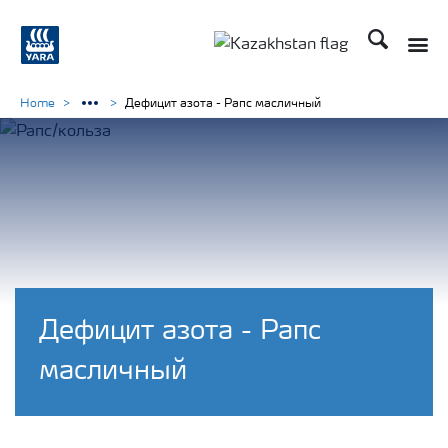
Поиск
Toggle
Toggle country languag
Home
Дефицит азота - Рапс масличный
Дефицит азота - Рапс
масличный