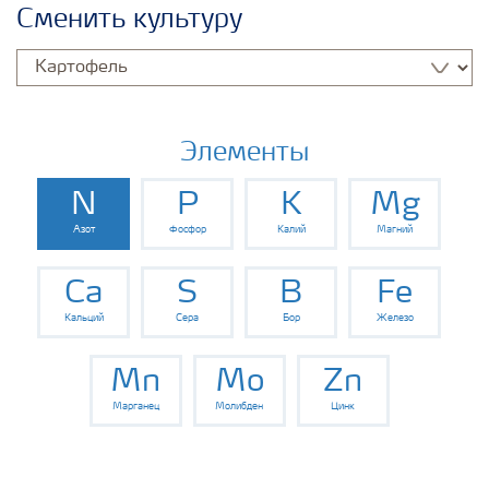
Сменить культуру
Элементы
N
P
K
Mg
Азот
Фосфор
Калий
Магний
Ca
S
B
Fe
Кальций
Сера
Бор
Железо
Mn
Mo
Zn
Марганец
Молибден
Цинк