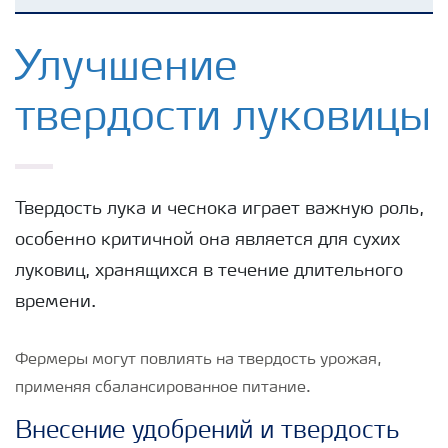
Удобрения Yara
Улучшение
твердости луковицы
Культуры
Инструменты и сервисы
Твердость лука и чеснока играет важную роль,
особенно критичной она является для сухих
Хранение удобрений и их безопасность
луковиц, хранящихся в течение длительного
времени.
Фермеры могут повлиять на твердость урожая,
применяя сбалансированное питание.
Внесение удобрений и твердость