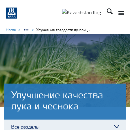
Поиск
Toggle
Toggle country languag
Home
Улучшение твердости луковицы
Улучшение качества
лука и чеснока
Все разделы
Toggl