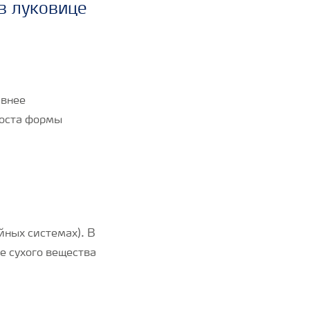
в луковице
ивнее
роста формы
йных системах). В
е сухого вещества