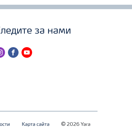
ледите за нами
stagram
facebook
youtube
ости
Карта сайта
2026 Yara