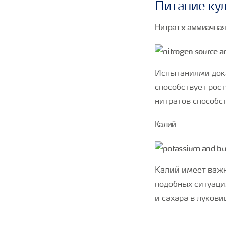
Питание кул
Нитрат x аммиачная
Испытаниями дока
способствует рост
нитратов способс
Калий
Калий имеет важн
подобных ситуаци
и сахара в лукови