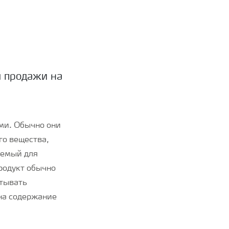
я продажи на
ми. Обычно они
го вещества,
аемый для
родукт обычно
атывать
 на содержание