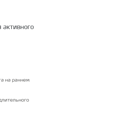
я активного
та на раннем
длительного