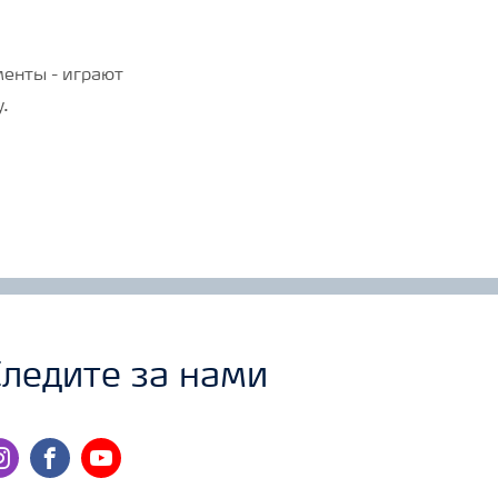
менты - играют
.
ледите за нами
stagram
facebook
youtube