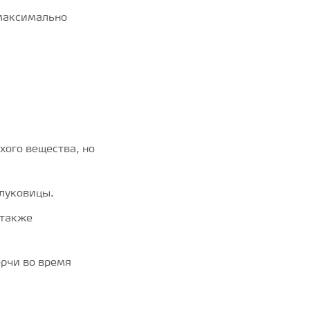
 максимально
хого вещества, но
 луковицы.
 также
орчи во время