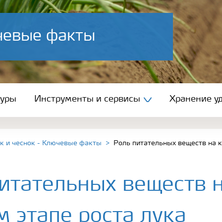
ючевые факты
туры
Инструменты и сервисы
Хранение уд
к и чеснок - Ключевые факты
Роль питательных веществ на к
итательных веществ 
 этапе роста лука