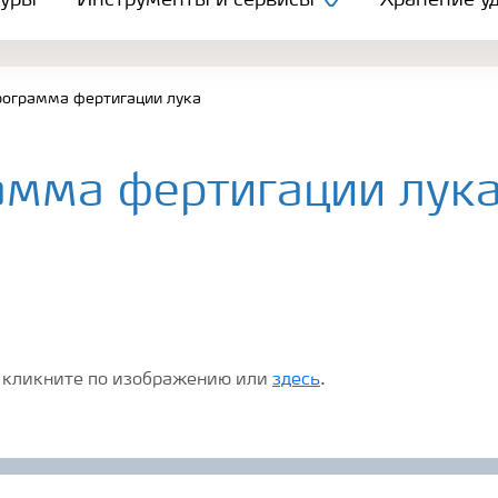
туры
Инструменты и сервисы
Хранение уд
ограмма фертигации лука
амма фертигации лук
 кликните по изображению или
здесь
.