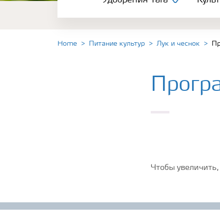
Удобрения Yara
Куль
Культуры
Инструменты и сервисы
Home
Питание культур
Лук и чеснок
Пр
Хранение удобрений и их безопасность
Прогр
Чтобы увеличить,