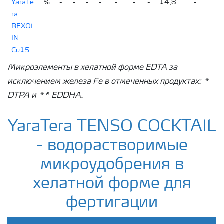
YaraTe
%
-
-
-
-
-
-
-
14,8
-
-
YaraTera
%
-
-
-
-
-
32,5
-
ra
KRISTA
REXOL
MgS
IN
Cu15
Микроэлементы в хелатной форме EDTA за
YaraTe
%
-
-
-
-
-
-
-
-
6**
-
исключением железа Fe в отмеченных продуктах: *
ra
REXOL
DTPA и ** EDDHA.
IN
Q40
YaraTera TENSO COCKTAIL
YaraTe
%
-
-
-
-
-
-
-
-
11,6*
-
- водорастворимые
ra
микроудобрения в
REXOL
IN
хелатной форме для
D12
фертигации
YaraTe
%
-
-
-
-
-
-
-
-
-
-
ra