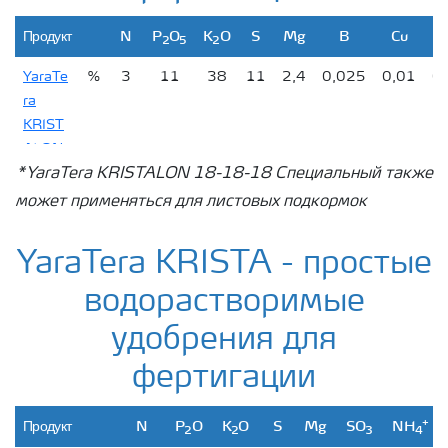
Продукт
N
P
O
K
O
S
Mg
B
Cu
2
5
2
YaraTe
%
3
11
38
11
2,4
0,025
0,01
0
ra
KRIST
ALON
*YaraTera KRISTALON 18-18-18 Специальный также
Brown
может применяться для листовых подкормок
YaraTe
%
13
40
13
-
-
0,025
0,01
0
ra
YaraTera KRISTA - простые
KRIST
ALON
водорастворимые
Yellow
удобрения для
YaraTe
%
18
18
18
2
1,9
0,025
0,01
0
фертигации
ra
KRIST
+
ALON
Продукт
N
P
O
K
O
S
Mg
SO
NH
2
2
3
4
Special