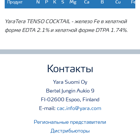
Продукт
N
P
K
S
Mg
Ca
B
Cu
Fe
REXOL
IN
YaraTe
%
-
-
-
-
-
2,57
0,52
0,53
3,84
Mn13
YaraTera TENSO COCKTAIL - железо Fe в хелатной
ra
TENSO
форме EDTA 2.1% и хелатной форме DTPA 1.74%.
YaraTe
%
-
-
-
-
-
-
-
-
-
-
COCKT
ra
AIL
REXOL
IN
Zn15
Контакты
Yara Suomi Oy
Bertel Jungin Aukio 9
FI-02600 Espoo, Finland
E-mail:
cac.info@yara.com
Региональные представители
Дистрибьюторы