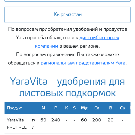
Кыргызстан
По вопросам приобретения удобрений и продуктов
Yara просьба обращаться к
дистрибьюторам
компании
в вашем регионе.
По вопросам применения Вы также можете
обращаться к
региональным представителям Yara
.
YaraVita - удобрения для
листовых подкормок
Продукт
N
P
K
S
Mg
Ca
B
Cu
Fe
YaraVita
г/
69
240
-
-
60
200
20
-
-
FRUTREL
л