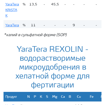
YaraTera
%
13,5
-
45,5
-
-
-
-
*
KRISTA
K
YaraTera
%
11
-
-
-
9
-
-
KRISTA
*калий в сульфатной форме (SOP)
MAG
YaraTera
%
-
52
34
-
-
-
-
YaraTera REXOLIN -
KRISTA
водорастворимые
MKP
микроудобрения в
YaraTera
%
-
-
51
18
-
45
-
KRISTA
хелатной форме для
SOP
фертигации
YaraTera
%
12
61
-
-
-
-
12
KRISTA
Продукт
N
P
K
S
Mg
Ca
B
Cu
Fe
M
MAP