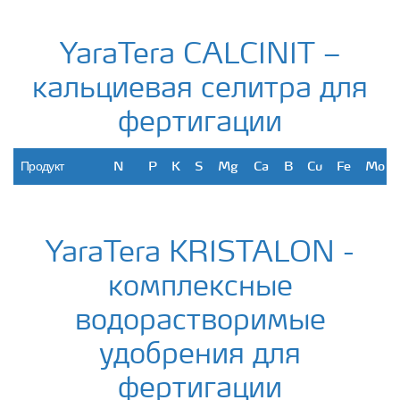
YaraVita
г/
65
-
-
-
-
-
150
-
-
BORTRA
л
YaraTera CALCINIT –
C
кальциевая селитра для
YaraVita
г/
-
-
-
-
-
160
-
-
-
STOPIT
л
фертигации
Продукт
N
P
K
S
Mg
Ca
B
Cu
Fe
Mo
YaraTe
%
15,5
-
-
-
-
19
-
-
-
-
ra
CALCI
YaraTera KRISTALON -
NIT
комплексные
водорастворимые
удобрения для
фертигации