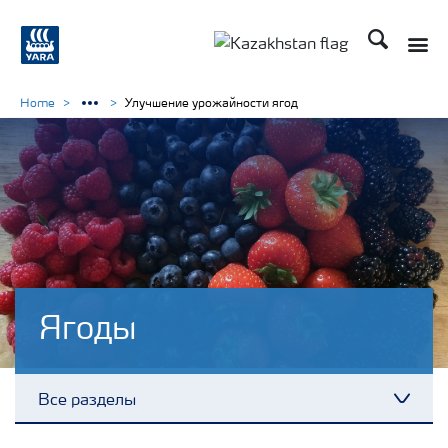
Поиск
Toggle
Toggle country languag
Home
Улучшение урожайности ягод
Ягоды
Все разделы
Toggl