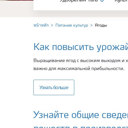
Удобрения Yara
Куль
Культуры
Инструменты и сервисы
หน้าหลัก
Питание культур
Ягоды
Хранение удобрений и их безопасность
Как повысить урожай
Выращивание ягод с высоким выходом и 
важно для максимальной прибыльности.
Узнать больше
Узнайте общие сведе