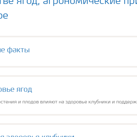
тве ягод, агрономические п
ое
ые факты
овье ягод
стения и плодов влияют на здоровье клубники и поддерж