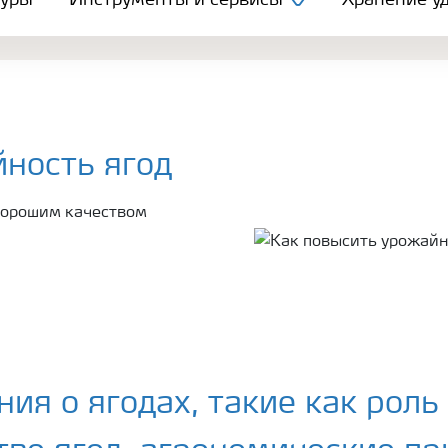
туры
Инструменты и сервисы
Хранение уд
ность ягод
хорошим качеством
ния о ягодах, такие как рол