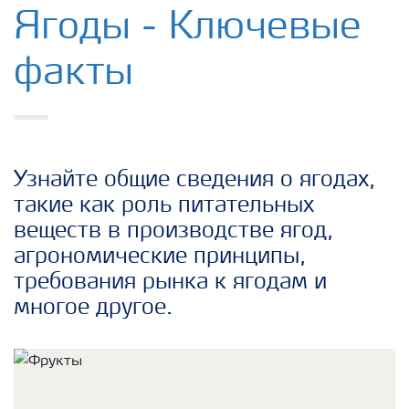
Удобрения Yara
Ягоды - Ключевые
факты
Культуры
Инструменты и сервисы
Узнайте общие сведения о ягодах,
Хранение удобрений и их безопасность
такие как роль питательных
веществ в производстве ягод,
агрономические принципы,
требования рынка к ягодам и
многое другое.