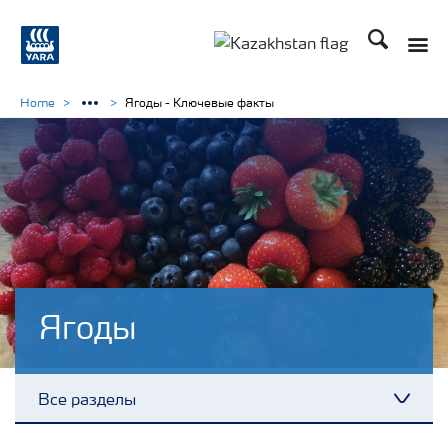
Поиск
Toggle
Toggle country languag
Home
Ягоды - Ключевые факты
Ягоды
Все разделы
Toggl