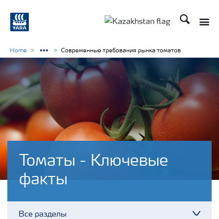
Поиск
Toggle
Toggle country languag
Home
Современные требования рынка томатов
Томаты - Ключевые
факты
Все разделы
Toggl