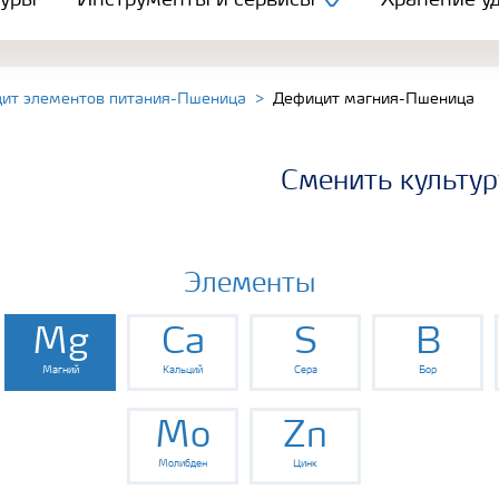
туры
Инструменты и сервисы
Хранение уд
ит элементов питания-Пшеница
Дефицит магния-Пшеница
Сменить культур
Элементы
Mg
Ca
S
B
Магний
Кальций
Сера
Бор
Mo
Zn
Молибден
Цинк