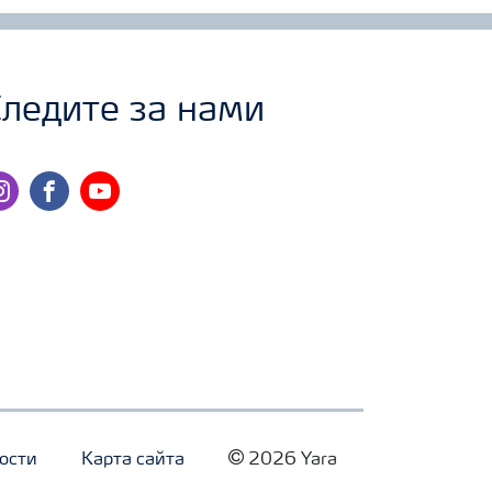
ледите за нами
stagram
facebook
youtube
ости
Карта сайта
2026 Yara