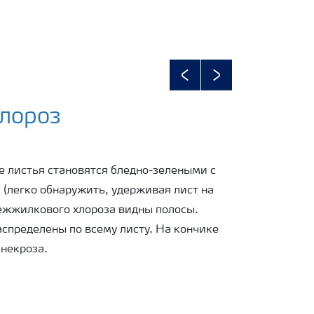
Previous
Next
лороз
е листья становятся бледно-зелеными с
(легко обнаружить, удерживая лист на
межжилкового хлороза видны полосы.
спределены по всему листу. На кончике
 некроза.