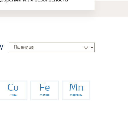
обрений и их безопасность
у
Cu
Fe
Mn
Медь
Железо
Марганец