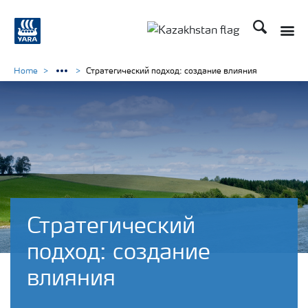
Поиск
Toggle
Toggle country languag
Home
Стратегический подход: создание влияния
Стратегический
подход: создание
влияния