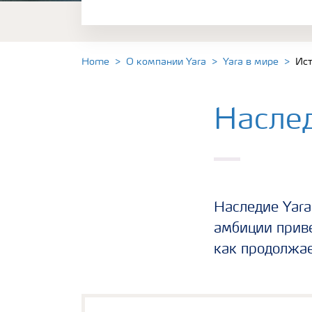
Устойчивость
Home
О компании Yara
Yara в мире
Ист
Наслед
Наследие Yara
амбиции приве
как продолжа