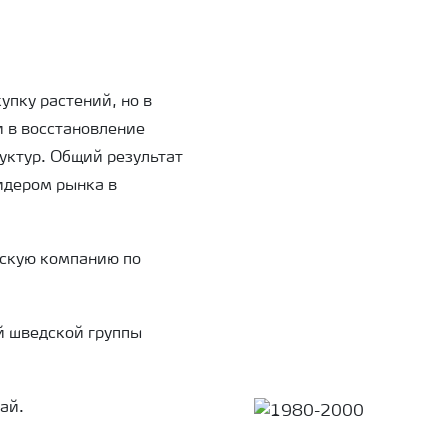
упку растений, но в
и в восстановление
уктур. Общий результат
лидером рынка в
дскую компанию по
й шведской группы
ай.