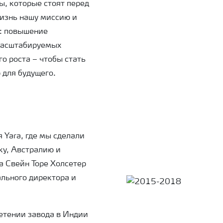
ы, которые стоят перед
жизнь нашу миссию и
а: повышение
масштабируемых
о роста – чтобы стать
 для будущего.
 Yara, где мы сделали
ку, Австралию и
а Свейн Торе Холсетер
ального директора и
етении завода в Индии