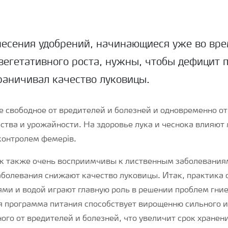
есения удобрений, начинающиеся уже во вр
вегетативного роста, нужны, чтобы дефицит 
раничивал качество луковицы.
е свободное от вредителей и болезней и одновременно о
ства и урожайности. На здоровье лука и чеснока влияют 
контролем фемерів.
к также очень восприимчивы к лиственным заболеваниям
болевания снижают качество луковицы. Итак, практика 
ями и водой играют главную роль в решении проблем гни
 программа питания способствует вирощенню сильного и
ого от вредителей и болезней, что увеличит срок хранен