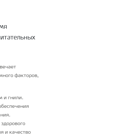
емя
питательных
твечает
много факторов,
 и гнили.
обеспечения
ения.
 здорового
ия и качество