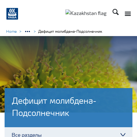
Поиск
Toggle
Toggle country languag
Home
Дефицит молибдена-Подсолнечник
Дефицит молибдена-
Подсолнечник
Все разделы
Toggl