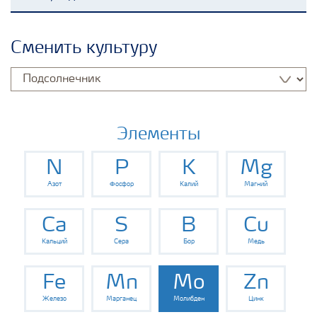
Удобрения Yara
Сменить культуру
Культуры
Инструменты и сервисы
Элементы
N
P
K
Mg
Хранение удобрений и их безопасность
Азот
Фосфор
Калий
Магний
Ca
S
B
Cu
Кальций
Сера
Бор
Медь
Fe
Mn
Mo
Zn
Железо
Марганец
Молибден
Цинк