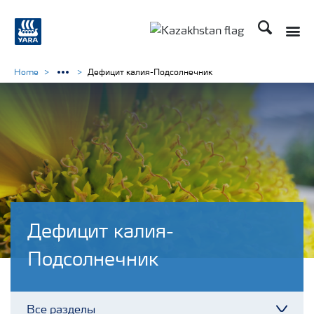
Поиск
Toggle
Toggle country languag
Home
Дефицит калия-Подсолнечник
Дефицит калия-
Подсолнечник
Все разделы
Toggl