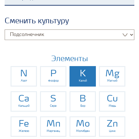
Удобрения Yara
Сменить культуру
Культуры
Инструменты и сервисы
Элементы
N
P
K
Mg
Хранение удобрений и их безопасность
Азот
Фосфор
Калий
Магний
Ca
S
B
Cu
Кальций
Сера
Бор
Медь
Fe
Mn
Mo
Zn
Железо
Марганец
Молибден
Цинк