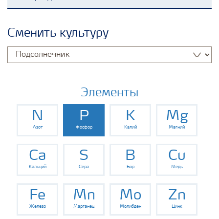
Удобрения Yara
Сменить культуру
Культуры
Инструменты и сервисы
Элементы
N
P
K
Mg
Хранение удобрений и их безопасность
Азот
Фосфор
Калий
Магний
Ca
S
B
Cu
Кальций
Сера
Бор
Медь
Fe
Mn
Mo
Zn
Железо
Марганец
Молибден
Цинк