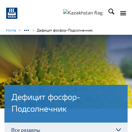
Поиск
Toggle
Toggle country languag
Home
Дефицит фосфор-Подсолнечник
Дефицит фосфор-
Подсолнечник
Все разделы
Toggl