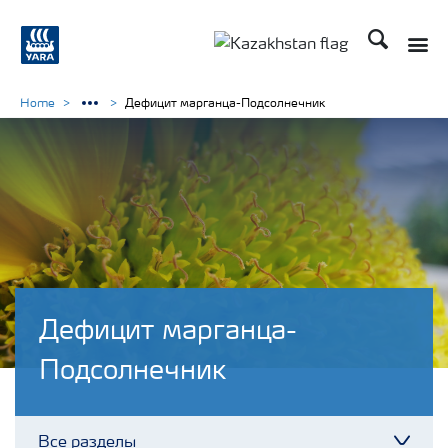
Поиск
Toggle
Toggle country languag
Home
Дефицит марганца-Подсолнечник
Дефицит марганца-
Подсолнечник
Все разделы
Toggl