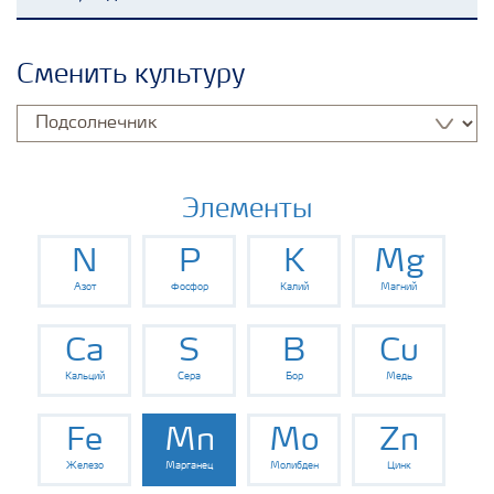
Удобрения Yara
Сменить культуру
Культуры
Инструменты и сервисы
Элементы
N
P
K
Mg
Хранение удобрений и их безопасность
Азот
Фосфор
Калий
Магний
Ca
S
B
Cu
Кальций
Сера
Бор
Медь
Fe
Mn
Mo
Zn
Железо
Марганец
Молибден
Цинк