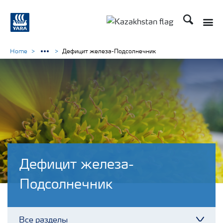
Поиск
Toggle
Toggle country languag
Home
Дефицит железа-Подсолнечник
Дефицит железа-
Подсолнечник
Все разделы
Toggl