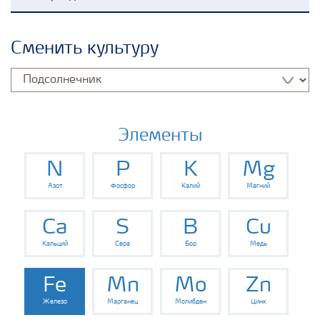
Удобрения Yara
Сменить культуру
Культуры
Инструменты и сервисы
Элементы
N
P
K
Mg
Хранение удобрений и их безопасность
Азот
Фосфор
Калий
Магний
Ca
S
B
Cu
Кальций
Сера
Бор
Медь
Fe
Mn
Mo
Zn
Железо
Марганец
Молибден
Цинк