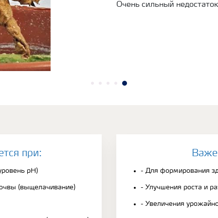
Очень сильный недостаток
ется при:
Bаже
уровень рН)
- Для формирования з
почвы (выщелачивание)
- Улучшения роста и р
- Увеличения урожайн