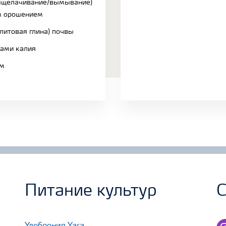
ыщелачивание/вымывание)
м орошением
литовая глина) почвы
сами калия
ем
Питание культур
С
in
Удобрения Yara