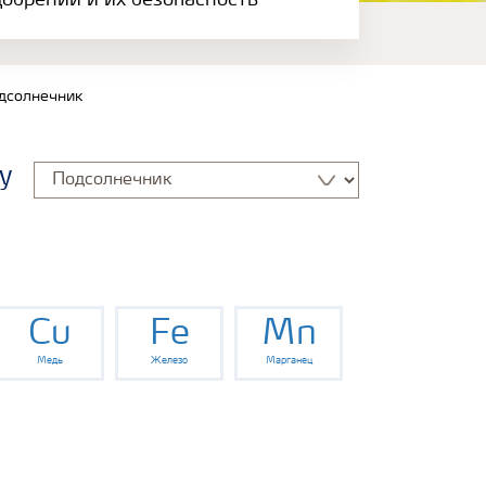
обрений и их безопасность
дсолнечник
у
Cu
Fe
Mn
Медь
Железо
Марганец