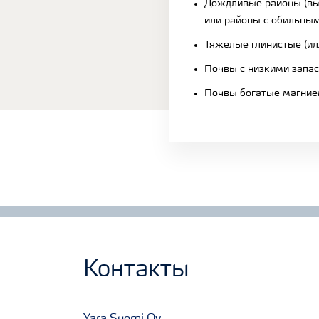
Дождливые районы (в
или районы с обильны
Тяжелые глинистые (ил
Почвы с низкими запа
Почвы богатые магни
Контакты
Yara Suomi Oy