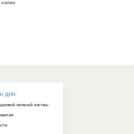
 калия
н для:
доровой зеленой листвы
азвития
ости