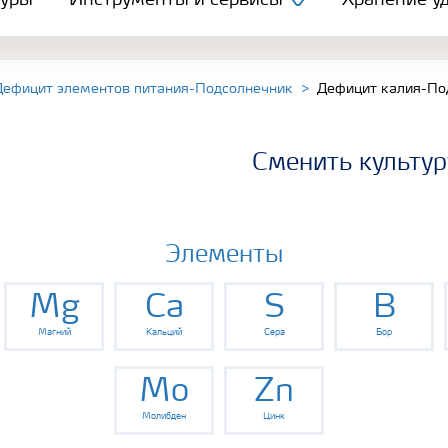
туры
Инструменты и сервисы
Хранение уд
Дефицит элементов питания-Подсолнечник
Дефицит калия-По
Сменить культур
Элементы
Mg
Ca
S
B
Магний
Кальций
Сера
Бор
Mo
Zn
Молибден
Цинк