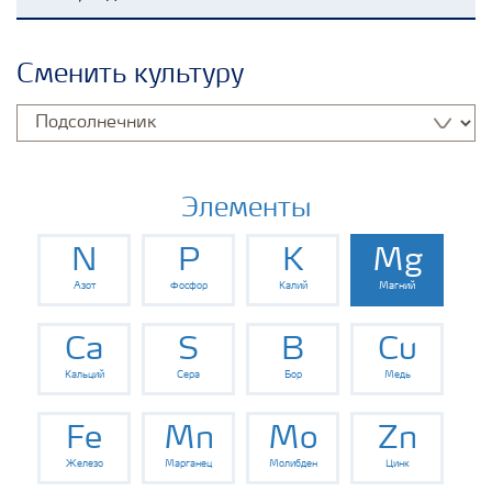
Удобрения Yara
Сменить культуру
Культуры
Инструменты и сервисы
Элементы
N
P
K
Mg
Хранение удобрений и их безопасность
Азот
Фосфор
Калий
Магний
Ca
S
B
Cu
Кальций
Сера
Бор
Медь
Fe
Mn
Mo
Zn
Железо
Марганец
Молибден
Цинк