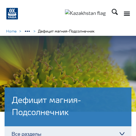
Поиск
Toggle
Toggle country languag
Home
Дефицит магния-Подсолнечник
Дефицит магния-
Подсолнечник
Все разделы
Toggl