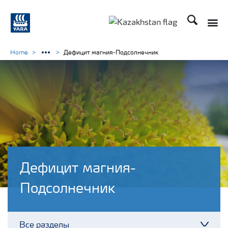
Поиск
Toggle
Toggle country languag
Home
Дефицит магния-Подсолнечник
Дефицит магния-
Подсолнечник
Все разделы
Toggl