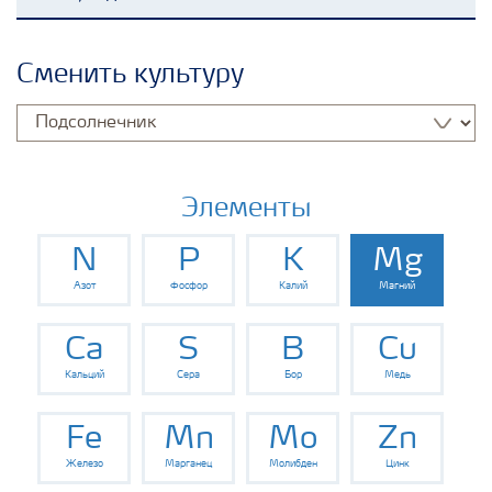
Удобрения Yara
Сменить культуру
Культуры
Инструменты и сервисы
Элементы
N
P
K
Mg
Хранение удобрений и их безопасность
Азот
Фосфор
Калий
Магний
Ca
S
B
Cu
Кальций
Сера
Бор
Медь
Fe
Mn
Mo
Zn
Железо
Марганец
Молибден
Цинк