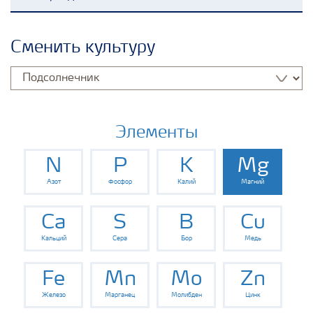
Удобрения Yara
Сменить культуру
Культуры
Инструменты и сервисы
Элементы
N
P
K
Mg
Хранение удобрений и их безопасность
Азот
Фосфор
Калий
Магний
Ca
S
B
Cu
Кальций
Сера
Бор
Медь
Fe
Mn
Mo
Zn
Железо
Марганец
Молибден
Цинк