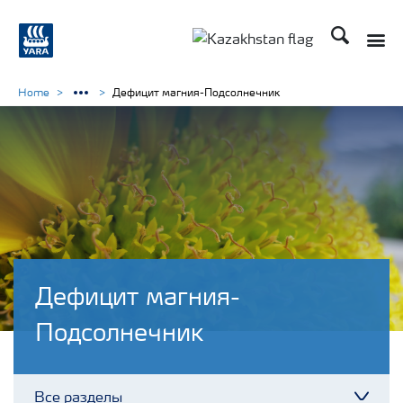
Поиск
Toggle
Toggle country languag
Home
Дефицит магния-Подсолнечник
Дефицит магния-
Подсолнечник
Все разделы
Toggl