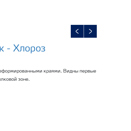
Previous
Next
 - Хлороз
 деформированными краями. Видны первые
лковой зоне.