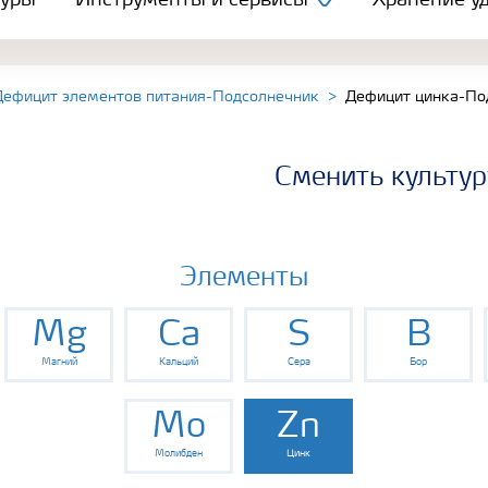
туры
Инструменты и сервисы
Хранение уд
Дефицит элементов питания-Подсолнечник
Дефицит цинка-По
Сменить культур
Элементы
Mg
Ca
S
B
Магний
Кальций
Сера
Бор
Mo
Zn
Молибден
Цинк