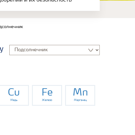
обрений и их безопасность
дсолнечник
у
Cu
Fe
Mn
Медь
Железо
Марганец