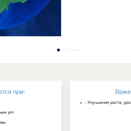
ется при:
Bаже
- Улучшения роста, ур
нем рН
чвы