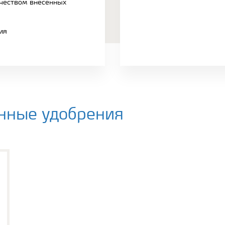
чеством внесенных
ия
нные удобрения