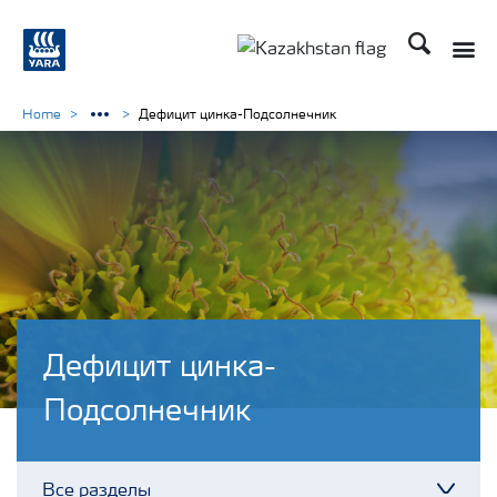
Поиск
Toggle
Toggle country languag
Home
Дефицит цинка-Подсолнечник
Дефицит цинка-
Подсолнечник
Все разделы
Toggl