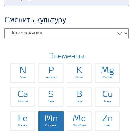
Удобрения Yara
Сменить культуру
Культуры
Инструменты и сервисы
Элементы
N
P
K
Mg
Хранение удобрений и их безопасность
Азот
Фосфор
Калий
Магний
Ca
S
B
Cu
Кальций
Сера
Бор
Медь
Fe
Mn
Mo
Zn
Железо
Марганец
Молибден
Цинк