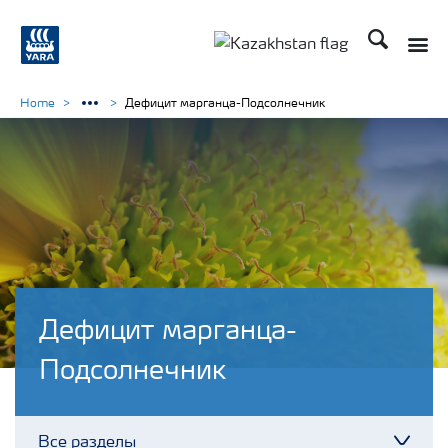
Поиск
Toggle
Toggle country languag
Home
Дефицит марганца-Подсолнечник
Дефицит марганца-
Подсолнечник
Все разделы
Toggl