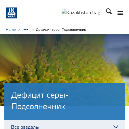
Поиск
Toggle
Toggle country languag
Home
Дефицит серы-Подсолнечник
Дефицит серы-
Подсолнечник
Все разделы
Toggl