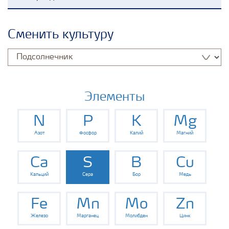
Удобрения Yara
Сменить культуру
Культуры
Инструменты и сервисы
Элементы
N
P
K
Mg
Хранение удобрений и их безопасность
Азот
Фосфор
Калий
Магний
Ca
S
B
Cu
Кальций
Сера
Бор
Медь
Fe
Mn
Mo
Zn
Железо
Марганец
Молибден
Цинк