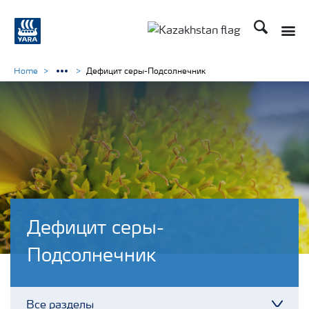
Поиск
Toggle
Toggle country languag
Home
Дефицит серы-Подсолнечник
Дефицит серы-
Подсолнечник
Все разделы
Toggl