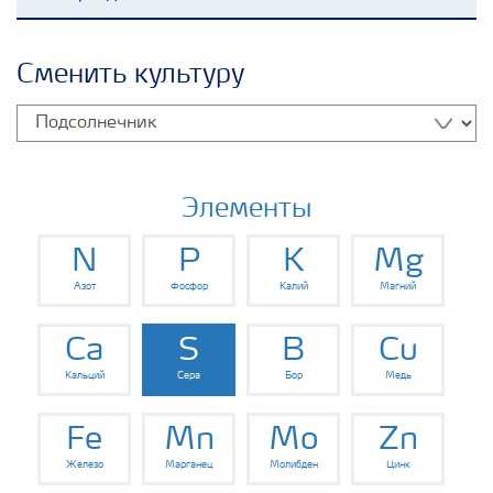
Удобрения Yara
Сменить культуру
Культуры
Инструменты и сервисы
Элементы
N
P
K
Mg
Хранение удобрений и их безопасность
Азот
Фосфор
Калий
Магний
Ca
S
B
Cu
Кальций
Сера
Бор
Медь
Fe
Mn
Mo
Zn
Железо
Марганец
Молибден
Цинк