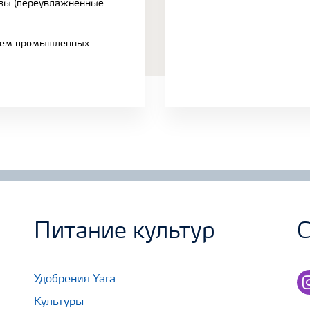
вы (переувлажненные
внем промышленных
Питание культур
С
in
Удобрения Yara
Культуры