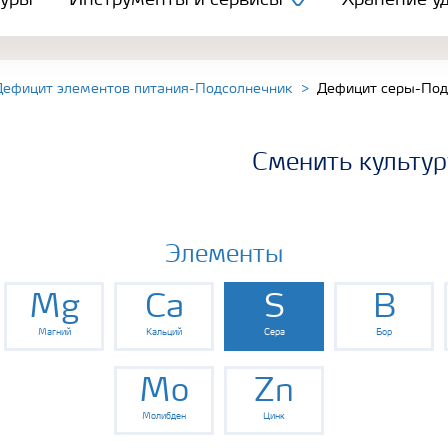
туры
Инструменты и сервисы
Хранение уд
Дефицит элементов питания-Подсолнечник
Дефицит серы-Под
Сменить культур
Элементы
Mg
Ca
S
B
Магний
Кальций
Сера
Бор
Mo
Zn
Молибден
Цинк