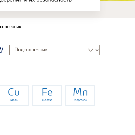
обрений и их безопасность
солнечник
у
Cu
Fe
Mn
Медь
Железо
Марганец