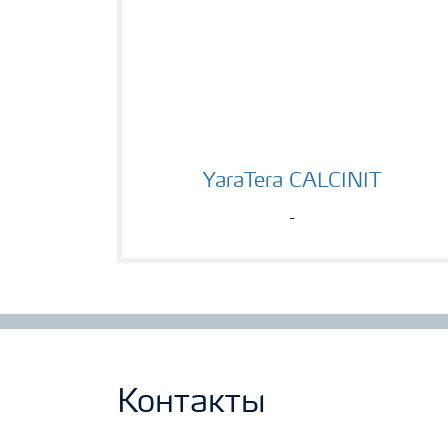
YaraTera CALCINIT
YaraTera CALCINIT
-
Контакты