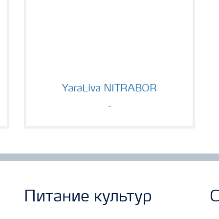
YaraLiva NITRABOR
YaraLiva NITRABOR
-
Питание культур
С