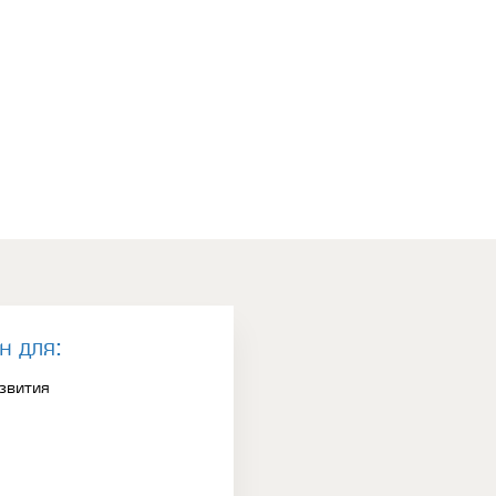
н для:
азвития