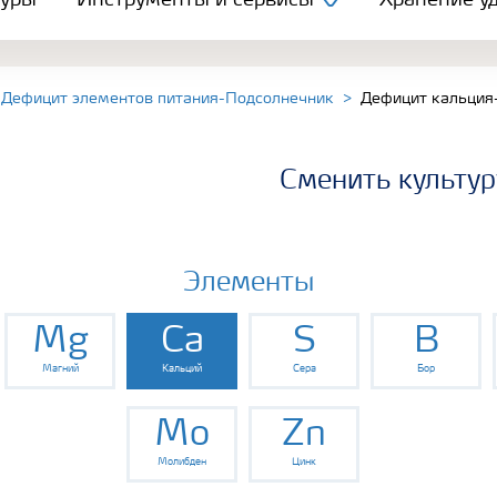
туры
Инструменты и сервисы
Хранение уд
Дефицит элементов питания-Подсолнечник
Дефицит кальция
Сменить культур
Элементы
Mg
Ca
S
B
Магний
Кальций
Сера
Бор
Mo
Zn
Молибден
Цинк