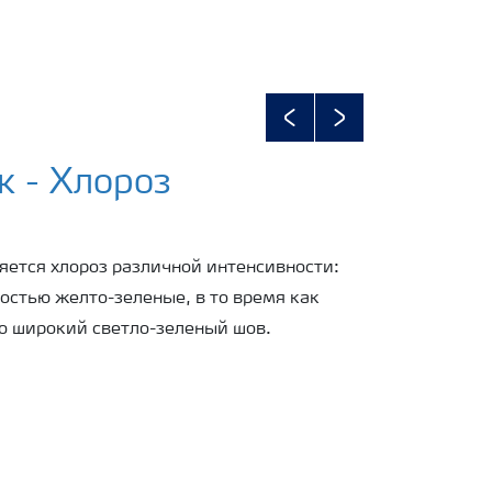
Previous
Next
 - Хлороз
яется хлороз различной интенсивности:
остью желто-зеленые, в то время как
о широкий светло-зеленый шов.