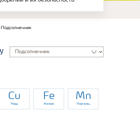
обрений и их безопасность
-Подсолнечник
у
Cu
Fe
Mn
Медь
Железо
Марганец