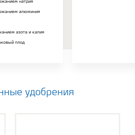
ржанием натрия
ержанием алюминия
жанием азота и калия
чковый плод
нные удобрения