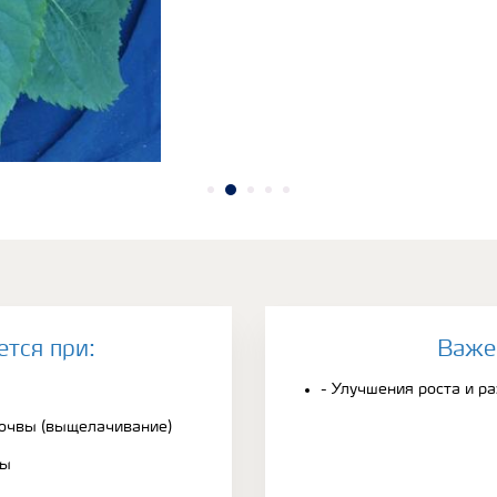
ется при:
Bаже
- Улучшения роста и р
почвы (выщелачивание)
вы