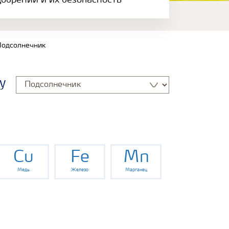
обрений и их безопасность
одсолнечник
у
Cu
Fe
Mn
Медь
Железо
Марганец