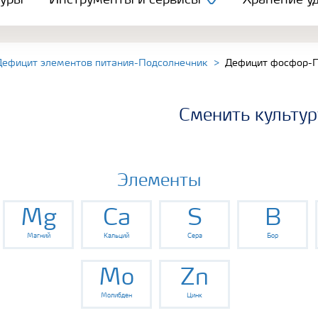
туры
Инструменты и сервисы
Хранение уд
Дефицит элементов питания-Подсолнечник
Дефицит фосфор-П
Сменить культур
Элементы
Mg
Ca
S
B
Магний
Кальций
Сера
Бор
Mo
Zn
Молибден
Цинк