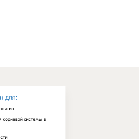
н для:
азвития
я корневой системы в
ости