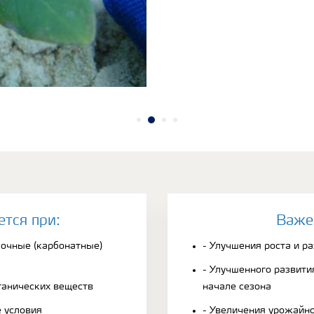
ется при:
Bаже
лочные (карбонатные)
- Улучшения роста и р
- Улучшенного развити
ганических веществ
начале сезона
 условия
- Увеличения урожайн