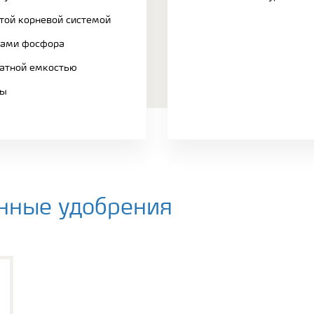
итой корневой системой
сами фосфора
атной емкостью
вы
нные удобрения