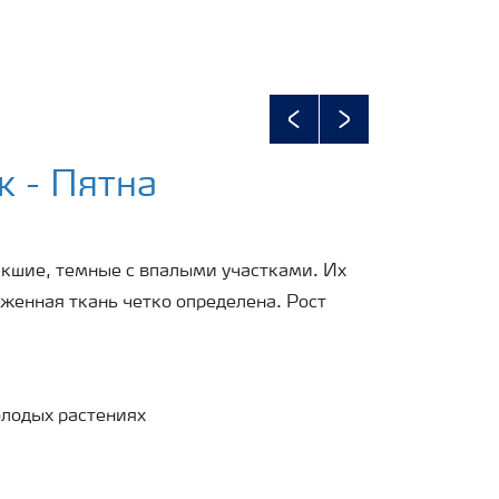
Previous
Next
к - Пятна
кшие, темные с впалыми участками. Их
женная ткань четко определена. Рост
олодых растениях