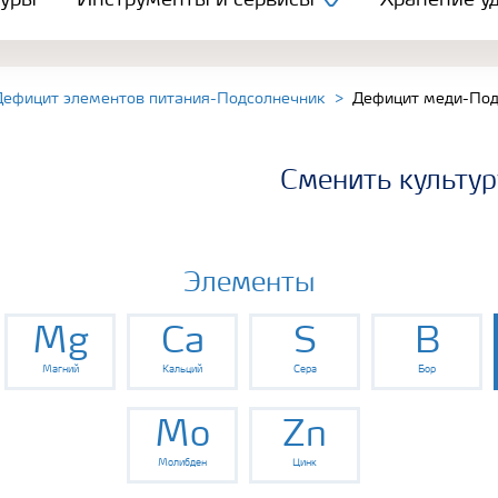
туры
Инструменты и сервисы
Хранение уд
Дефицит элементов питания-Подсолнечник
Дефицит меди-Под
Сменить культур
Элементы
Mg
Ca
S
B
Магний
Кальций
Сера
Бор
Mo
Zn
Молибден
Цинк