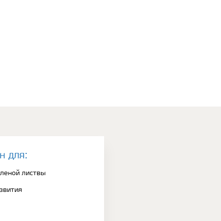
н для:
еленой листвы
азвития