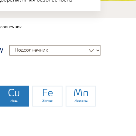
обрений и их безопасность
солнечник
у
Cu
Fe
Mn
Медь
Железо
Марганец