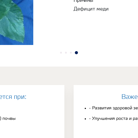
Дефицит меди
ется при:
Bаже
- Развития здоровой з
) почвы
- Улучшения роста и р